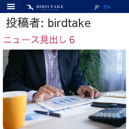
JP
EN
投稿者:
birdtake
ニュース見出し６